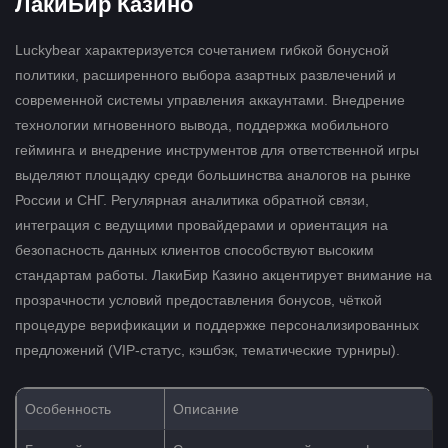
ЛакиБир Казино
Luckybear характеризуется сочетанием гибкой бонусной
политики, расширенного выбора азартных развлечений и
современной системы управления аккаунтами. Внедрение
технологии мгновенного вывода, поддержка мобильного
гейминга и внедрение инструментов для ответственной игры
выделяют площадку среди большинства аналогов на рынке
России и СНГ. Регулярная аналитика обратной связи,
интеграция с ведущими провайдерами и ориентация на
безопасность данных клиентов способствуют высоким
стандартам работы. ЛакиБир Казино акцентирует внимание на
прозрачности условий предоставления бонусов, чёткой
процедуре верификации и поддержке персонализированных
предложений (VIP-статус, кэшбэк, тематические турниры).
Особенность
Описание