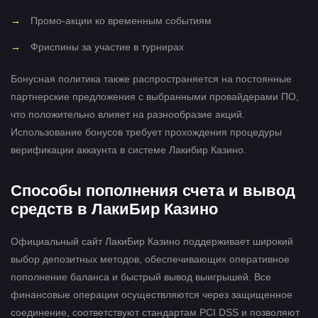
Промо-акции ко временным событиям
Фриспины за участие в турнирах
Бонусная политика также распространяется на постоянные
партнерские предложения с выбранными провайдерами ПО,
что положительно влияет на разнообразие акций.
Использование бонусов требует прохождения процедуры
верификации аккаунта в системе Лакибир Казино.
Способы пополнения счета и вывод
средств в ЛакиБир Казино
Официальный сайт ЛакиБир Казино поддерживает широкий
выбор депозитных методов, обеспечивающих оперативное
пополнение баланса и быстрый вывод выигрышей. Все
финансовые операции осуществляются через защищенное
соединение, соответствуют стандартам PCI DSS и позволяют