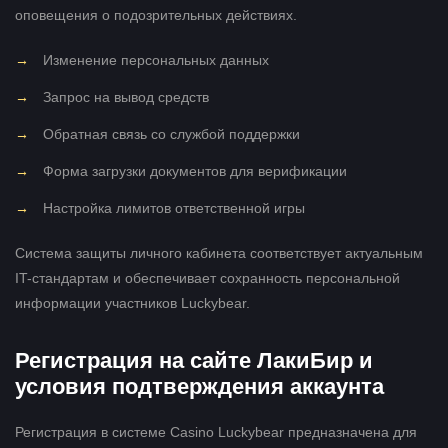
оповещения о подозрительных действиях.
Изменение персональных данных
Запрос на вывод средств
Обратная связь со службой поддержки
Форма загрузки документов для верификации
Настройка лимитов ответственной игры
Система защиты личного кабинета соответствует актуальным
IT-стандартам и обеспечивает сохранность персональной
информации участников Luckybear.
Регистрация на сайте ЛакиБир и
условия подтверждения аккаунта
Регистрация в системе Casino Luckybear предназначена для