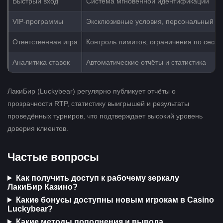
Быстрый вход
Система мгновенной идентификации
VIP-программы
Эксклюзивные условия, персональный м
Ответственная игра
Контроль лимитов, ограничения по сесс
Аналитика ставок
Автоматические отчёты и статистика
ЛакиБир (Luckybear) регулярно публикует отчёты о
прозрачности RTP, статистику выигрышей и результаты
проведённых турниров, что подтверждает высокий уровень
доверия клиентов.
Частые вопросы
Как получить доступ к рабочему зеркалу
ЛакиБир Казино?
Какие бонусы доступны новым игрокам в Casino
Luckybear?
Какие методы пополнения и вывода