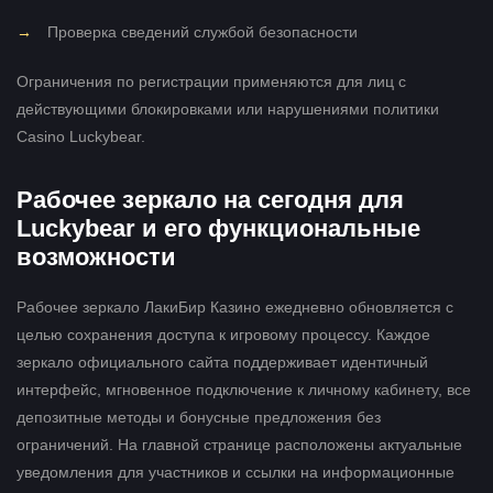
Проверка сведений службой безопасности
Ограничения по регистрации применяются для лиц с
действующими блокировками или нарушениями политики
Casino Luckybear.
Рабочее зеркало на сегодня для
Luckybear и его функциональные
возможности
Рабочее зеркало ЛакиБир Казино ежедневно обновляется с
целью сохранения доступа к игровому процессу. Каждое
зеркало официального сайта поддерживает идентичный
интерфейс, мгновенное подключение к личному кабинету, все
депозитные методы и бонусные предложения без
ограничений. На главной странице расположены актуальные
уведомления для участников и ссылки на информационные