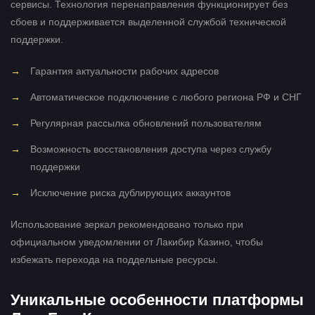
сервисы. Технология перенаправления функционирует без
сбоев и поддерживается выделенной службой технической
поддержки.
Гарантия актуальности рабочих адресов
Автоматическое подключение с любого региона РФ и СНГ
Регулярная рассылка обновлений пользователям
Возможность восстановления доступа через службу
поддержки
Исключение риска дублирующих аккаунтов
Использование зеркал рекомендовано только при
официальном уведомлении от Лакибир Казино, чтобы
избежать перехода на поддельные ресурсы.
Уникальные особенности платформы