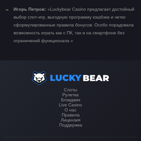
Игорь Петров:
«Luckybear Casino предлагает достойный
выбор слот-игр, выгодную программу кэшбэка и четко
сформулированные правила бонусов. Особо порадовала
возможность играть как с ПК, так и на смартфоне без
ограничений функционала.»
Слоты
Рулетка
Блэкджек
Live Casino
О нас
Правила
Лицензия
Поддержка