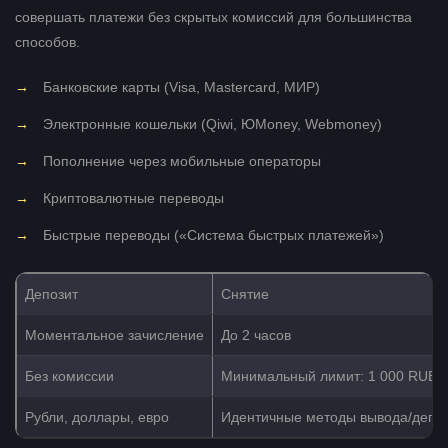
совершать платежи без скрытых комиссий для большинства
способов.
Банковские карты (Visa, Mastercard, МИР)
Электронные кошельки (Qiwi, ЮMoney, Webmoney)
Пополнение через мобильные операторы
Криптовалютные переводы
Быстрые переводы («Система быстрых платежей»)
Депозит
Снятие
Моментальное зачисление
До 2 часов
Без комиссии
Минимальный лимит: 1 000 RUB
Рубли, доллары, евро
Идентичные методы вывода/депо